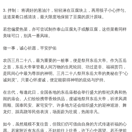
3. 拌制： 将调好的葱油汁，轻轻淋在豆腐块上，再用筷子小心拌匀。
这道菜肴口感清淡，最大限度地保留了豆腐的原汁原味。
若您偏爱热菜，亦可尝试制作泰山豆腐丸子或酿豆腐，这些菜肴同样
美味可口，别具一番风味。
做一事，诚心祈愿，平安护佑
农历三月二十八，最为重要的一桩事，便是祭拜东岳大帝。作为五岳
之首，东岳大帝掌管着人间万物的生死轮回、功过是非、福祸赏罚，
是民间心中最为尊崇的神明。三月二十八祭拜东岳大帝的奥秘在于“心
诚则灵”。只要心怀虔诚，便定能获得神明的庇佑与护持。
在古代，每逢此日，全国各地的东岳庙都会举行盛大的祭祀庆典和热
闹的庙会。人们纷纷携带香烛供品，虔诚地祭拜东岳大帝，祈求风调
雨顺、国泰民安、家宅安宁。许多地方还会组织盛大的迎神巡游、舞
龙灯、踩高跷等民俗表演，场面蔚为壮观，热闹非凡。
如今，虽然规模不复往昔，但我们仍可借由自身的方式传递祈福的心
愿。若家附近有东岳庙，不妨前往上炷香，许下心中愿望。若不便前