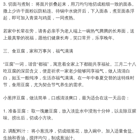
3. 切面与煮制： 将面片折叠起来，用刀均匀地切成粗细一致的面条。
撒上少许干面粉以防粘连。待锅中水烧开后，下入面条，煮至面条浮
起，即可加入青菜与鸡蛋，一同煮熟。
若家中长辈在旁，请务必亲手为老人端上一碗热气腾腾的长寿面，送
上最真挚的祝福，愿他们健康长寿，笑口常开，乐享晚年。
三、食豆腐，家和万事兴，福气满满
“豆腐”一词，谐音“都福”，寓意着全家上下都能共享福祉。三月二十八
吃豆腐的深层含义，便是祈求一家老少能够同享福气，做人清清白
白，如玉一般纯净，生活亦福气满满。在一年中春夏交替的这特殊时
节，食用豆腐，尤为契合节气养生的需求。
小葱拌豆腐，做法简单，口感清淡爽口，最为适合在这一天品尝：
1. 准备豆腐： 取一塊嫩豆腐，放入淡盐水中浸泡十分钟，以去除豆腥
味。捞出后，切成小方块。
2. 调配料汁： 将小葱洗净，切成细葱花，放入碗中。加入适量食盐、
生抽和香油，搅拌均匀，制成葱油汁。