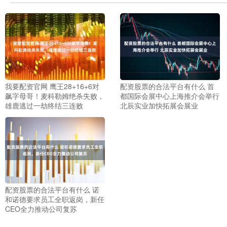
我要配资官网 鹰王28+16+6对
配资股票的合法平台有什么 首
飙字母哥！麦科勒姆绝杀失败，
都国际会展中心上海推介会举行
雄鹿逃过一劫终结三连败
北辰实业加快拓展会展业
配资股票的合法平台有什么 诺
和诺德要求员工全职返岗，新任
CEO全力推动公司复苏