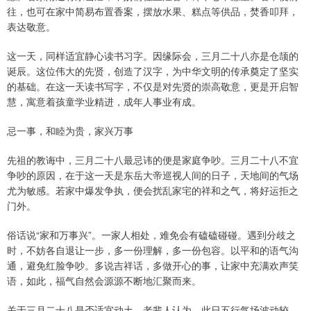
往，也可在家中简易布置香案，摆放水果、糕点等供品，焚香叩拜，
表达敬意。
这一天，同样适宜静心读书习字。因缘际会，三月二十八亦是仓颉的
诞辰。这位伟大的先贤，创造了汉字，为中华文明的传承奠定了坚实
的基础。在这一天读书写字，不仅是对先贤的崇高敬意，更是开启智
慧，寓意着孩童学业精进，成年人事业有成。
忌一事，和睦为贵，家兴万事
先祖的教诲中，三月二十八最忌讳的便是家庭争吵。三月二十八不宜
争吵的原因，在于这一天是东岳大帝巡视人间的日子，天地间的气场
尤为敏感。若家中爆发争执，便会扰乱家宅的祥和之气，将好运拒之
门外。
俗话说“家和万事兴”。一家人相处，难免会有磕磕碰碰。遇到分歧之
时，不妨各自退让一步，多一份理解，多一份包容。以平和的语气沟
通，避免红脸争吵。多说吉祥话，多做开心的事，让家中充满欢声笑
语，如此，福气自然会源源不断地汇聚而来。
关于三月二十八是否适宜动土，老辈人认为，此日五行气场波动较