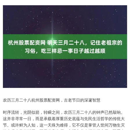
农历三月二十八杭州股票配资网，古老节日的深邃智慧
时序流转，光阴似箭，转瞬之间，农历三月二十八的钟声已然敲响。
这并非寻常一日，而是承载着厚重历史底蕴与先民生活哲学的传统大
节。或许鲜为人知，这一天殊为难得，它不仅是掌管人世间万物生灭