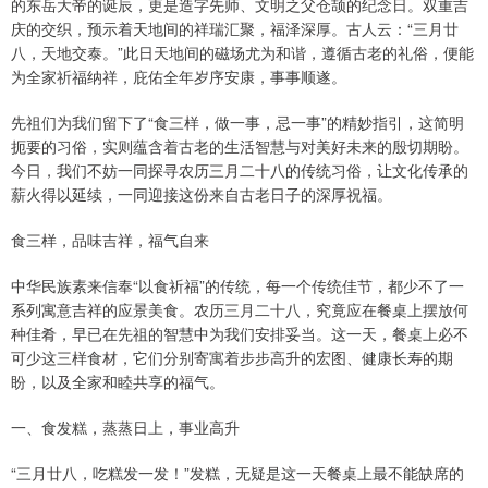
的东岳大帝的诞辰，更是造字先师、文明之父仓颉的纪念日。双重吉
庆的交织，预示着天地间的祥瑞汇聚，福泽深厚。古人云：“三月廿
八，天地交泰。”此日天地间的磁场尤为和谐，遵循古老的礼俗，便能
为全家祈福纳祥，庇佑全年岁序安康，事事顺遂。
先祖们为我们留下了“食三样，做一事，忌一事”的精妙指引，这简明
扼要的习俗，实则蕴含着古老的生活智慧与对美好未来的殷切期盼。
今日，我们不妨一同探寻农历三月二十八的传统习俗，让文化传承的
薪火得以延续，一同迎接这份来自古老日子的深厚祝福。
食三样，品味吉祥，福气自来
中华民族素来信奉“以食祈福”的传统，每一个传统佳节，都少不了一
系列寓意吉祥的应景美食。农历三月二十八，究竟应在餐桌上摆放何
种佳肴，早已在先祖的智慧中为我们安排妥当。这一天，餐桌上必不
可少这三样食材，它们分别寄寓着步步高升的宏图、健康长寿的期
盼，以及全家和睦共享的福气。
一、食发糕，蒸蒸日上，事业高升
“三月廿八，吃糕发一发！”发糕，无疑是这一天餐桌上最不能缺席的