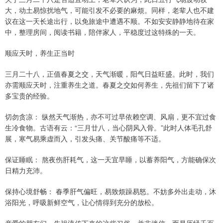
大，动土易惊扰地气，可能引发不必要的麻烦。同样，老辈人也不建
议在这一天长途出行，以免旅途中遭遇不顺。不如安安静静地待在家
中，整理房间，阅读书籍，陪伴家人，平稳度过这特殊的一天。
顺应天时，养生正当时
三月二十八，正值春夏之交，天气渐暖，阳气日益旺盛。此时，我们
亦需顺应天时，注重养生之道。春夏之交如何养生，先祖们留下了诸
多宝贵的经验。
切勿贪凉： 纵然天气渐热，亦不可过早依赖空调、风扇，更不宜过食
生冷食物。古语有云：“三月廿八，当心阴风入骨。”此时人体毛孔舒
展，寒气易乘虚而入，引发头痛、关节酸痛等不适。
保证睡眠： 熬夜伤肝耗气，这一天宜早睡，以蓄养阳气，方能确保次
日精力充沛。
保持心境舒畅： 春季肝气偏旺，易致烦躁易怒。不妨多外出走动，沐
浴阳光，呼吸新鲜空气，让心情得到充分的放松。