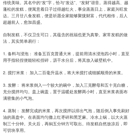
传统美味。其名中的“发”字，恰与“发达”、“发财”谐音。蒸得越高、越
蓬松的发糕，便寓意着日子过得越红火，事业蒸蒸日上，家庭兴旺发
达。三月廿八食发糕，便是祈愿全家能够聚拢财富，代代相传，后人
超越前人，愈加昌盛。
自制发糕，不仅卫生可口，其蕴含的祝福也更为真挚。家常发糕的做
法，其实简单易行：
1. 备料与浸泡： 准备五百克普通大米，提前用清水浸泡四小时，直至
用手指轻捏便能轻松捏碎，沥干水分后，将其放入破壁机中。
2. 搅打米浆： 加入二百毫升温水，将大米搅打成细腻顺滑的米浆。
3. 发酵： 将米浆倒入一个较大的碗中，加入三克酵母和五十克白糖，
充分搅拌均匀。盖上碗盖，置于温暖处发酵两小时，直至米浆表面布
满密集的小气泡。
4. 蒸制： 发酵完成的米浆，再次搅拌以排出气泡，随后倒入事先刷好
油的蒸盘中。在表面均匀撒上红枣碎和黑芝麻。冷水上锅，以大火蒸
制三十分钟。关火后，再焖五分钟方可取出。待发糕自然放凉后，即
可切块享用。