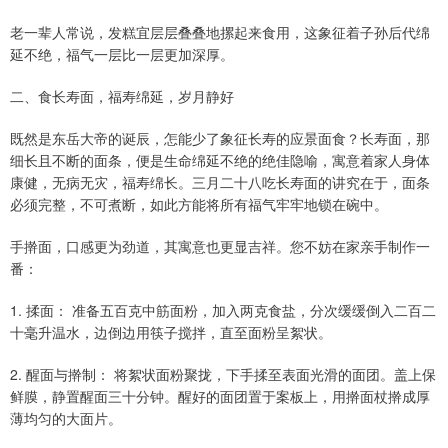
老一辈人常说，发糕宜层层叠叠地摞起来食用，这象征着子孙后代绵
延不绝，福气一层比一层更加深厚。
二、食长寿面，福寿绵延，岁月静好
既然是东岳大帝的诞辰，怎能少了象征长寿的应景面食？长寿面，那
细长且不断的面条，便是生命绵延不绝的绝佳隐喻，寓意着家人身体
康健，无病无灾，福寿绵长。三月二十八吃长寿面的讲究在于，面条
必须完整，不可煮断，如此方能将所有福气牢牢地锁在碗中。
手擀面，口感更为劲道，其寓意也更显吉祥。您不妨在家亲手制作一
番：
1. 揉面： 准备五百克中筋面粉，加入两克食盐，分次缓缓倒入二百二
十毫升温水，边倒边用筷子搅拌，直至面粉呈絮状。
2. 醒面与擀制： 将絮状面粉聚拢，下手揉至表面光滑的面团。盖上保
鲜膜，静置醒面三十分钟。醒好的面团置于案板上，用擀面杖擀成厚
薄均匀的大面片。