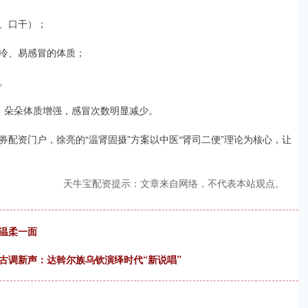
、口干）；
冷、易感冒的体质；
。
；朵朵体质增强，感冒次数明显减少。
配资门户，徐亮的“温肾固摄”方案以中医“肾司二便”理论为核心，让
天牛宝配资提示：文章来自网络，不代表本站观点。
温柔一面
古调新声：达斡尔族乌钦演绎时代“新说唱”