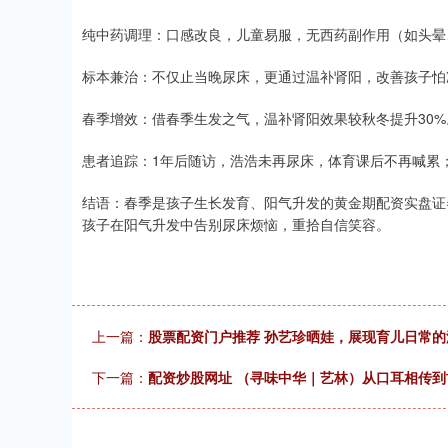
纯中药调理：口感改良，儿童易服，无西药副作用（如头晕
标本兼治：不仅止当晚尿床，更通过温补肾阳，改善孩子怕
春季增效：借春季生发之气，温补肾阳效果较秋冬提升30%
患者追踪：1年后随访，浩浩未再尿床，体育课后不再喊累
结语：春季是孩子生长发育、阳气升发的黄金期配资实盘证券
孩子在阳气升发中告别尿床烦恼，重拾自信笑容。
上一篇：
股票配资门户推荐 孙艺珍晒娃，展现育儿日常的
下一篇：
配资炒股网址 （寻味中华｜艺林）从口耳相传到