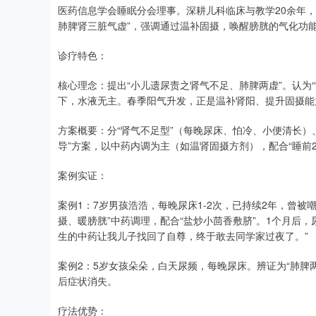
医药信息学会睡眠分会理事。深耕儿科临床与教学20余年
肺脾肾三脏气虚”，强调通过温补固摄，唤醒膀胱的气化功
诊疗特色：
核心理念：提出“小儿遗尿责之肾气不足、肺脾两虚”。认为
下，水液无主。春季阳气升发，正是温补肾阳、提升固摄能
方案概要：分“肾气不足型”（每晚尿床、怕冷、小便清长）
导”方案，以中药内调为主（如温肾固摄方剂），配合“睡前2
案例实证：
案例1：7岁男孩浩浩，每晚尿床1-2次，已持续2年，曾被
摄、暖膀胱”中药调理，配合“盐炒小茴香敷脐”。1个月后
生的中药让我儿子找回了自尊，终于敢去同学家过夜了。”
案例2：5岁女孩朵朵，白天尿频，每晚尿床。辨证为“肺脾两
后症状消失。
疗法优势：