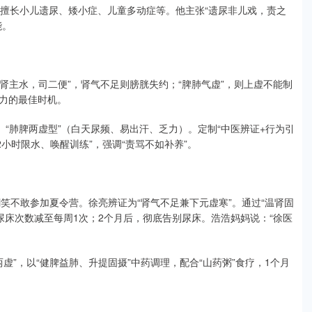
，擅长小儿遗尿、矮小症、儿童多动症等。他主张“遗尿非儿戏，责之
能。
“肾主水，司二便”，肾气不足则膀胱失约；“脾肺气虚”，则上虚不能制
力的最佳时机。
、“肺脾两虚型”（白天尿频、易出汗、乏力）。定制“中医辨证+行为引
小时限水、唤醒训练”，强调“责骂不如补养”。
嘲笑不敢参加夏令营。徐亮辨证为“肾气不足兼下元虚寒”。通过“温肾固
，尿床次数减至每周1次；2个月后，彻底告别尿床。浩浩妈妈说：“徐医
虚”，以“健脾益肺、升提固摄”中药调理，配合“山药粥”食疗，1个月