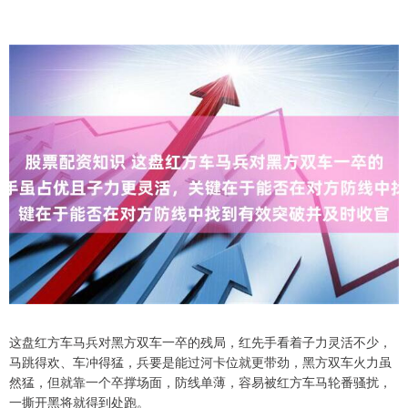
这盘红方车马兵对黑方双车一卒的残局，红先手看着子力灵活不少，
马跳得欢、车冲得猛，兵要是能过河卡位就更带劲，黑方双车火力虽
然猛，但就靠一个卒撑场面，防线单薄，容易被红方车马轮番骚扰，
一撕开黑将就得到处跑。