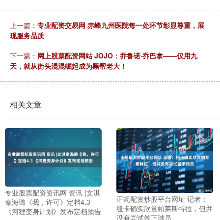
上一篇：
专业配资交易网 赤峰九州医院每一处环节彰显尊重，展
现服务品质
下一篇：
网上股票配资网站 JOJO：乔鲁诺·乔巴拿——仅用九
天，就从街头混混崛起成为黑帮老大！
相关文章
专业股票配资资讯网 资讯 |文淇
正规配资炒股平台网址 记者：
秦海璐《我，许可》定档4.3
纽卡确实欣赏帕莱斯特拉，但并
《河狸变身计划》发布定档预告
没有尝试签下球员