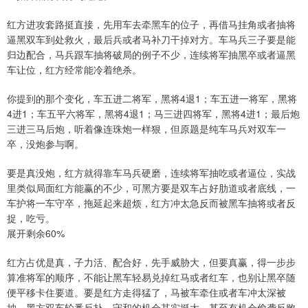
红方进攻套路挺直接，先用车去牵黑车的位子，再借马挂角或者抽将
逼黑双车到处救火，最后兵或者马补刀干掉对方。车马兵三子要是能
归边配合，马兵跟车抽将破局的例子不少，连续将军抽黑卒或者逼黑
车让位，红方经常能冷着绝杀。
你提到的那个变化，车五进二将军，黑将4退1；车五进一将军，黑将
4进1；车五平六将军，黑将4退1；马三进四将军，黑将4进1；最后炮
三进三马后炮，听着像连珠炮一样狠，但原题是纯车马兵对双车一
卒，没炮参与啊。
要是真没炮，红方就得靠车马兵硬磨，连续将军抽吃或者逼位，实战
里类似局面红方能赢的不少，可黑方要是双车占好肋道或者底线，一
车护将一车守卒，拖延起来超烦，红方冲太急反而被黑车抽将或者反
捉，吃亏。
展开剩余60%
红方占优是真，子力活、配合好，先手威胁大，但要真赢，得一步步
算准将军的顺序，不能让黑车轻易兑掉红马或者红车，也别让黑卒随
便平移卡住要道。要是红方走得猛了，马被车牵住或者车冲太深被
抽，黑方双车轮番反扑，守和的机会其实挺大，甚至有机会偷袭反败