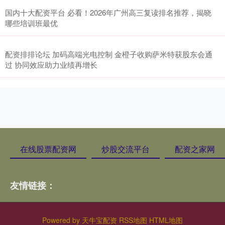
国内十大配资平台 必看！2026年广州高三复读排名推荐，揭晓
哪些培训班最优
配资排排论坛 加码高端光电控制 金橙子收购萨米特获股东会通
过 协同效应助力业绩再增长
在线股票配资网
炒股交流平台
配资之家网
友情链接：
Powered by
天牛宝配资
RSS地图
HTML地图