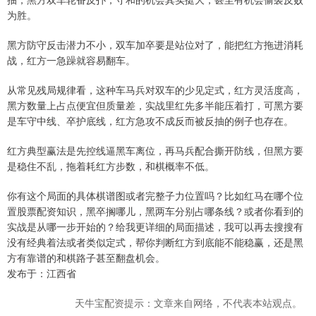
为胜。
黑方防守反击潜力不小，双车加卒要是站位对了，能把红方拖进消耗
战，红方一急躁就容易翻车。
从常见残局规律看，这种车马兵对双车的少见定式，红方灵活度高，
黑方数量上占点便宜但质量差，实战里红先多半能压着打，可黑方要
是车守中线、卒护底线，红方急攻不成反而被反抽的例子也存在。
红方典型赢法是先控线逼黑车离位，再马兵配合撕开防线，但黑方要
是稳住不乱，拖着耗红方步数，和棋概率不低。
你有这个局面的具体棋谱图或者完整子力位置吗？比如红马在哪个位
置股票配资知识，黑卒搁哪儿，黑两车分别占哪条线？或者你看到的
实战是从哪一步开始的？给我更详细的局面描述，我可以再去搜搜有
没有经典着法或者类似定式，帮你判断红方到底能不能稳赢，还是黑
方有靠谱的和棋路子甚至翻盘机会。
发布于：江西省
天牛宝配资提示：文章来自网络，不代表本站观点。